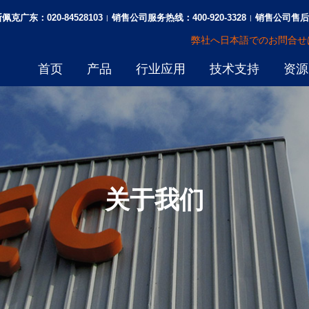
佩克广东：020-84528103
销售公司服务热线：400-920-3328
销售公司售后热线
|
|
弊社へ日本語でのお問合せは
首页
产品
行业应用
技术支持
资源
关于我们