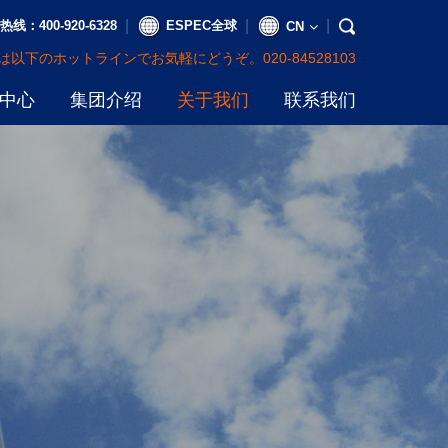
|
|
|
：400-920-6328
ESPEC全球
CN
以下のホットラインでお気軽にどうぞ。020-84528103
中心
集团介绍
关于我们
联系我们