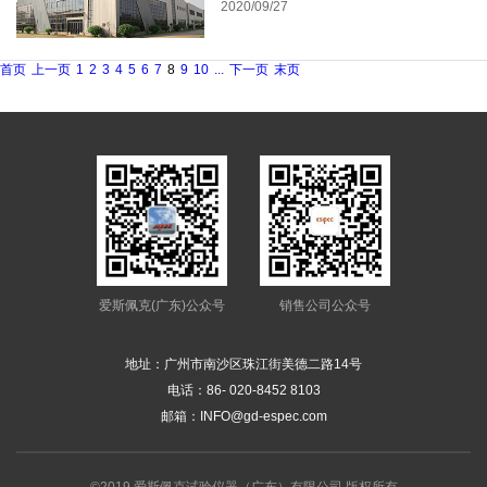
2020/09/27
首页
上一页
1
2
3
4
5
6
7
8
9
10
...
下一页
末页
爱斯佩克(广东)公众号
销售公司公众号
地址：广州市南沙区珠江街美德二路14号
电话：
86- 020-8452 8103
邮箱：
INFO@gd-espec.com
©2019 爱斯佩克试验仪器（广东）有限公司 版权所有