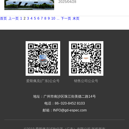
2025/04/28
首页
上一页
1
2
3
4
5
6
7
8
9
10
...
下一页
末页
爱斯佩克(广东)公众号
销售公司公众号
地址：广州市南沙区珠江街美德二路14号
电话：
86- 020-8452 8103
邮箱：
INFO@gd-espec.com
©2019 爱斯佩克试验仪器（广东）有限公司 版权所有